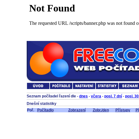
.
.
Seznam počítadel řazení dle -
dnes
-
včera
-
posl. 7 dní
-
posl. 30
.
Dnešní statistiky
.
Poř.
Počítadlo
Zobrazení
Zobr./den
Přístupy
Př